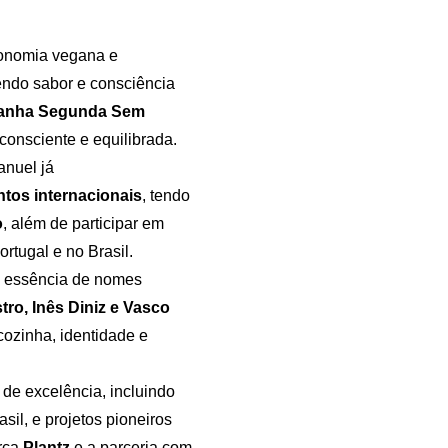
tronomia vegana e
endo sabor e consciência
anha Segunda Sem
consciente e equilibrada.
anuel já
tos internacionais
, tendo
o
, além de participar em
rtugal e no Brasil.
 a essência de nomes
ro, Inês Diniz e Vasco
 cozinha, identidade e
de excelência, incluindo
sil, e projetos pioneiros
rca
Plantz
e a parceria com