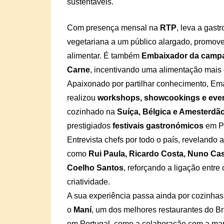
sustentáveis.
Com presença mensal na
RTP
, leva a gas
vegetariana a um público alargado, promov
alimentar. É também
Embaixador da camp
Carne
, incentivando uma alimentação mais 
Apaixonado por partilhar conhecimento, Em
realizou
workshops, showcookings e even
cozinhado na
Suíça, Bélgica e Amesterdã
prestigiados
festivais gastronómicos
em Po
Entrevista chefs por todo o país, revelando
como
Rui Paula, Ricardo Costa, Nuno Cast
Coelho Santos
, reforçando a ligação entre
criatividade.
A sua experiência passa ainda por cozinhas 
o
Maní
, um dos melhores restaurantes do Bra
em Portugal, como a colaboração com a ma